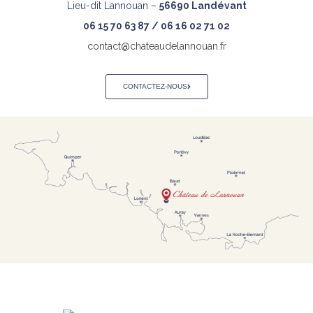
Lieu-dit Lannouan –
56690 Landévant
06 15 70 63 87 / 06 16 02 71 02
contact@chateaudelannouan.fr
CONTACTEZ-NOUS